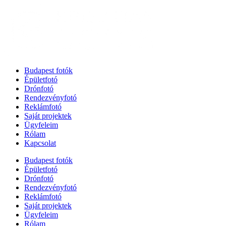
Budapest fotók
Épületfotó
Drónfotó
Rendezvényfotó
Reklámfotó
Saját projektek
Ügyfeleim
Rólam
Kapcsolat
Budapest fotók
Épületfotó
Drónfotó
Rendezvényfotó
Reklámfotó
Saját projektek
Ügyfeleim
Rólam