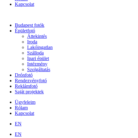
Kapcsolat
Budapest fotók
Épületfotó
Áttekintés
Iroda
Lakóingatlan
Szálloda
Ipari épület
Intézmény
Szolgáltatás
Drónfotó
Rendezvényfotó
Reklámfotó
Saját projektek
Ügyfeleim
Rólam
Kapcsolat
EN
EN