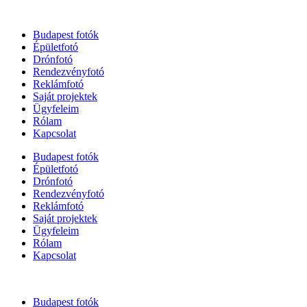
Budapest fotók
Épületfotó
Drónfotó
Rendezvényfotó
Reklámfotó
Saját projektek
Ügyfeleim
Rólam
Kapcsolat
Budapest fotók
Épületfotó
Drónfotó
Rendezvényfotó
Reklámfotó
Saját projektek
Ügyfeleim
Rólam
Kapcsolat
Budapest fotók