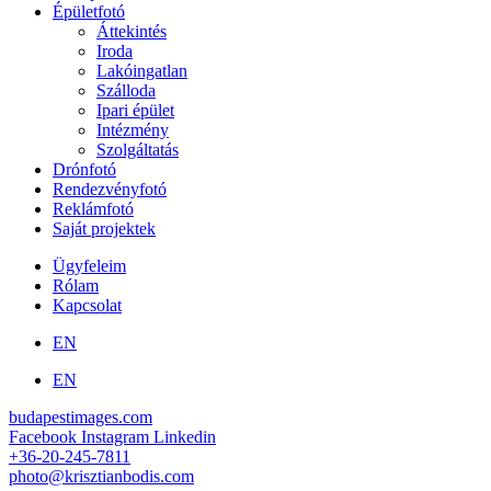
Épületfotó
Áttekintés
Iroda
Lakóingatlan
Szálloda
Ipari épület
Intézmény
Szolgáltatás
Drónfotó
Rendezvényfotó
Reklámfotó
Saját projektek
Ügyfeleim
Rólam
Kapcsolat
EN
EN
budapestimages.com
Facebook
Instagram
Linkedin
+36-20-245-7811
photo@krisztianbodis.com