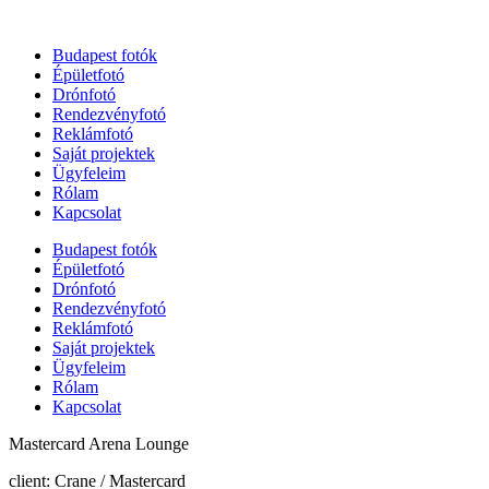
Budapest fotók
Épületfotó
Drónfotó
Rendezvényfotó
Reklámfotó
Saját projektek
Ügyfeleim
Rólam
Kapcsolat
Budapest fotók
Épületfotó
Drónfotó
Rendezvényfotó
Reklámfotó
Saját projektek
Ügyfeleim
Rólam
Kapcsolat
Mastercard Arena Lounge
client: Crane / Mastercard